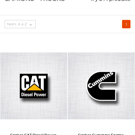
Nom, A à Z

1