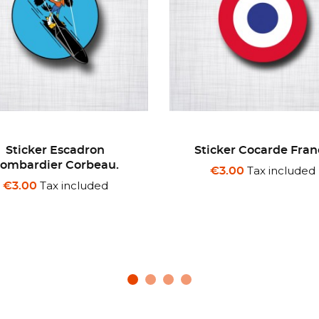
ticker Cocarde France
Sticker Avion Focke-
Fw190.
Tax included
€3.00
Tax included
€3.50