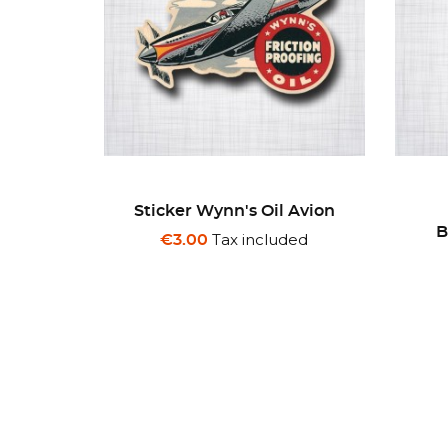
 Avion
Sticker Escadron
S
Bombardier Corbeau.
ded
Tax included
€3.00