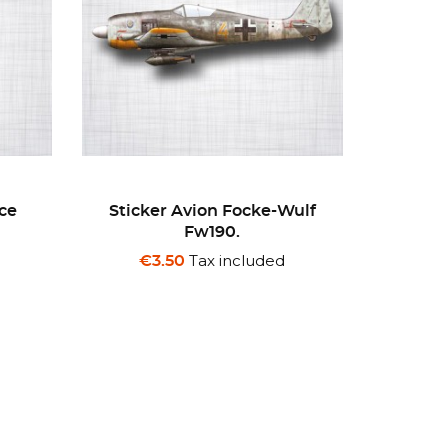
Wulf
Stickers Pin-Up Aero
Sticke
Mechanics Mate
€
Tax included
€3.00