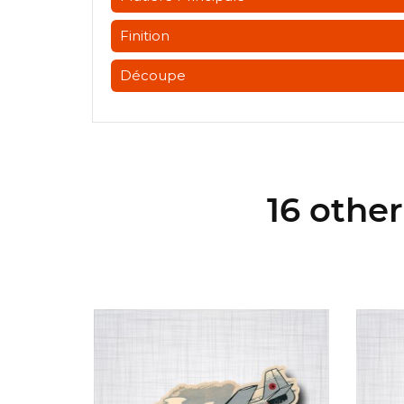
Finition
Découpe
16 othe