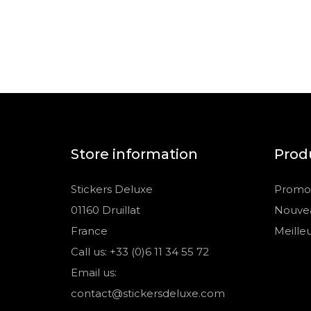
Store information
Prod
Stickers Deluxe
Promot
01160 Druillat
Nouvea
France
Meille
Call us: +33 (0)6 11 34 55 72
Email us:
contact@stickersdeluxe.com