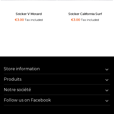
Sticker V Motard
Sticker California Surf
Tax included
Tax included
€3.00
€3.00
Store information

Produits

Notre société

Follow us on Facebook
