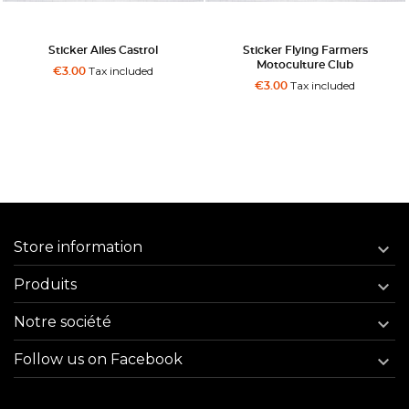
Sticker Ailes Castrol
Sticker Flying Farmers
Motoculture Club
Tax included
€3.00
Tax included
€3.00
Store information

Produits

Notre société

Follow us on Facebook
