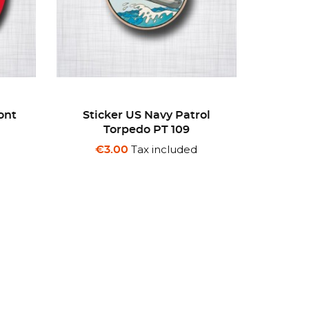
ol
Sticker Bosch.
Stick
Tax included
€3.00
€