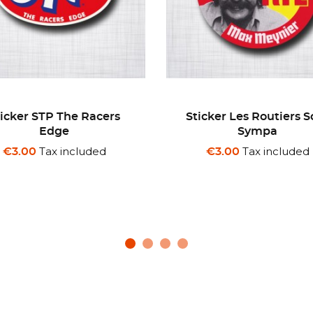
cker Les Routiers Sont
Sticker US Navy Patr
Sympa
Torpedo PT 109
Tax included
Tax included
€3.00
€3.00