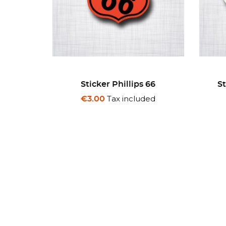
 66
Sticker STP The Racers
Sti
Edge
ded
Tax included
€3.00