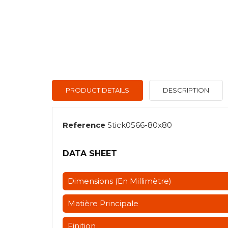
PRODUCT DETAILS
DESCRIPTION
Reference
Stick0566-80x80
DATA SHEET
Dimensions (en Millimètre)
Matière Principale
Finition