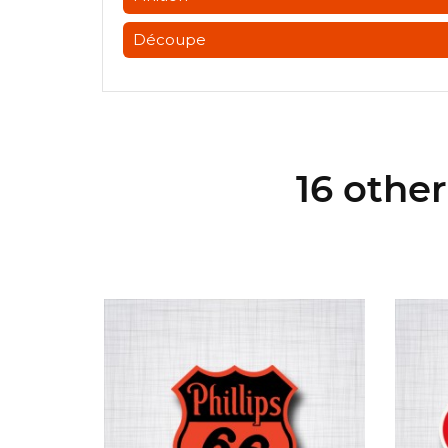
Découpe
16 othe