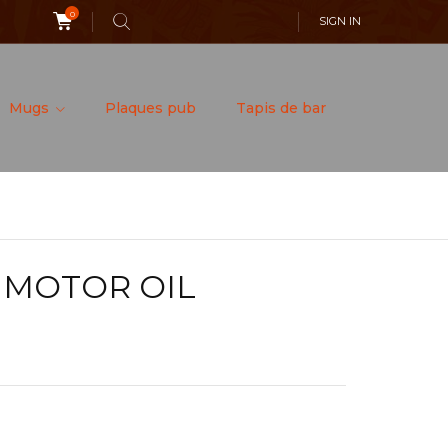
0
SIGN IN
Mugs
Plaques pub
Tapis de bar
 MOTOR OIL