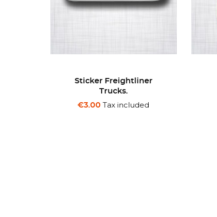
ner
Sticker Bardahl
St
Motoneige.
ded
Tax included
€3.00