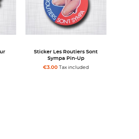
ont
Sticker GULF 1950
Sticke
Tax included
€3.00
€