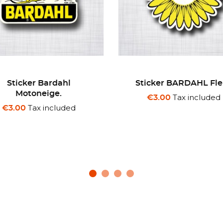
icker BARDAHL Fleur
Sticker Les Routiers S
Sympa Pin-Up
Tax included
€3.00
Tax included
€3.00