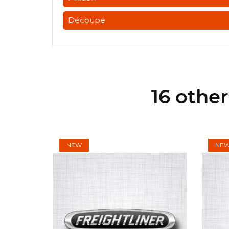
Découpe
16 othe
NEW