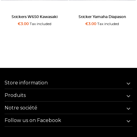
aki
Sticker Yamaha Diapason
Sticker Thrills Spills Moto
Races
Tax included
€3.00
Tax included
€3.00
Store information

Produits

Notre société

Follow us on Facebook
