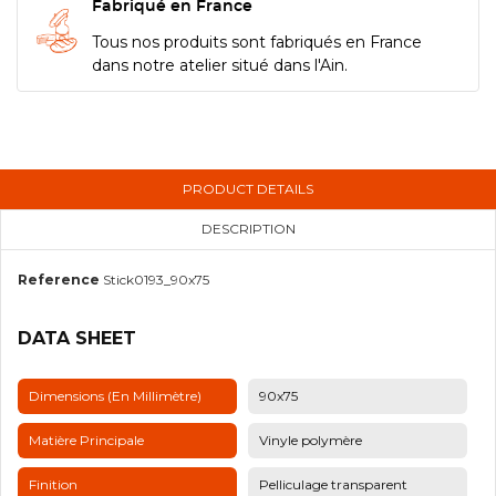
Fabriqué en France
Tous nos produits sont fabriqués en France
dans notre atelier situé dans l'Ain.
PRODUCT DETAILS
DESCRIPTION
Reference
Stick0193_90x75
DATA SHEET
Dimensions (en Millimètre)
90x75
Matière Principale
Vinyle polymère
Finition
Pelliculage transparent