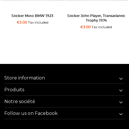
 BMW 1923
Sticker John Player, Transatlantic
Sticker Cady M
Trophy 1974
ncluded
Tax in
€3.00
Tax included
€3.00
Store information

Produits

Notre société

Follow us on Facebook
