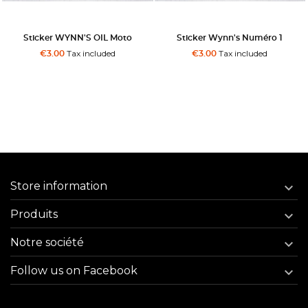
Sticker WYNN'S OIL Moto
Sticker Wynn's Numéro 1
Tax included
Tax included
€3.00
€3.00
Store information

Produits

Notre société

Follow us on Facebook
