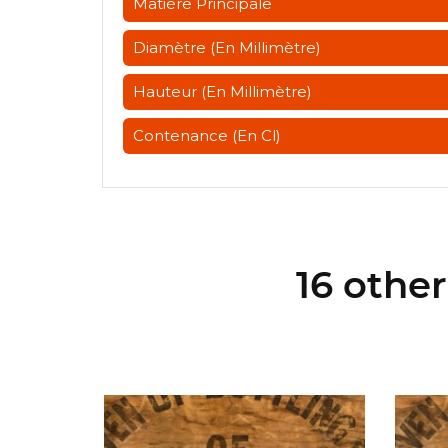
Matière Principale
Diamètre (en Millimètre)
Hauteur (en Millimètre)
Contenance (en Cl)
16 othe