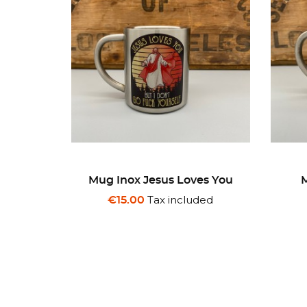
es You
Mug Inox Veedol Can
Mug
Motor Oil
ded
Tax included
€15.00