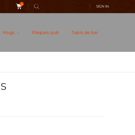
0
SIGN IN
Mugs
Plaques pub
Tapis de bar
NS