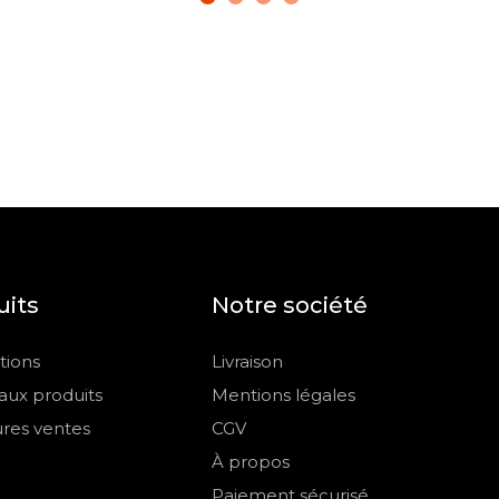
uits
Notre société
ions
Livraison
ux produits
Mentions légales
ures ventes
CGV
À propos
Paiement sécurisé