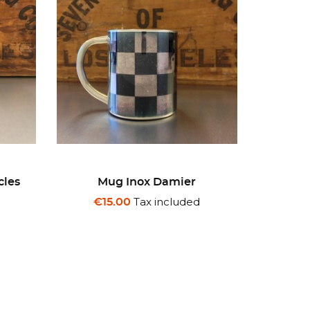
Mug Inox Flammes
Mug I
Tax included
€15.00
€1