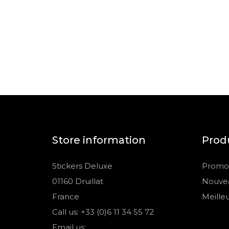
Store information
Prod
Stickers Deluxe
Promot
01160 Druillat
Nouvea
France
Meille
Call us: +33 (0)6 11 34 55 72
Email us: