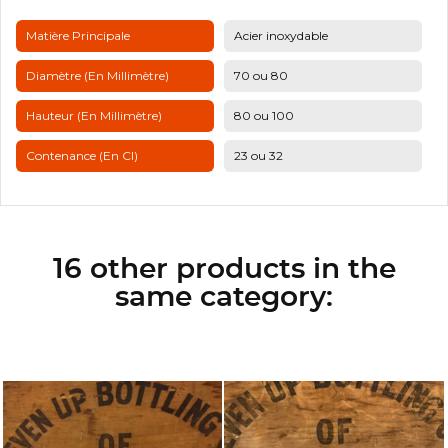
Matière Principale
Acier inoxydable
Diamètre (en Millimètre)
70 ou 80
Hauteur (en Millimètre)
80 ou 100
Contenance (en Cl)
23 ou 32
16 other products in the
same category: