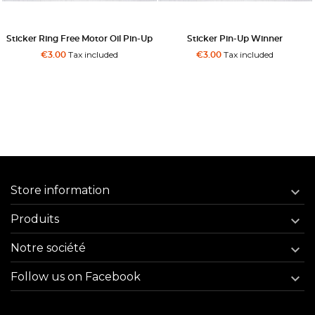
Sticker Pin-Up Winner
Sticker Pin-Up Côte D'azur
Vitrauphanie
Tax included
€3.00
Tax included
€5.00
Store information

Produits

Notre société

Follow us on Facebook
