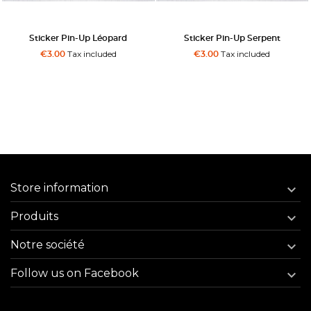
cker Pin-Up Léopard
Sticker Pin-Up Serpent
Stick
Tax included
Tax included
3.00
€3.00
€
Store information

Produits

Notre société

Follow us on Facebook
