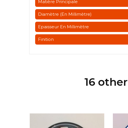
Matière Principale
Diamètre (en Millimètre)
Epaisseur En Millimètre
Finition
16 othe