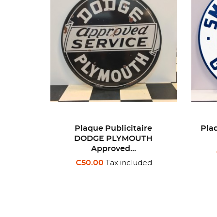
ire
Plaque Publicitaire SMITH-
UTH
O-LENE Gasoline
Vo
Tax included
€50.00
ded