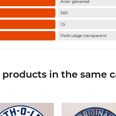
Acier galvanisé
560
1,5
Pelliculage transparent
r products in the same c