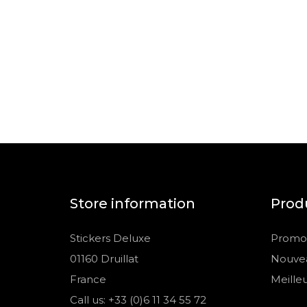
Store information
Prod
Stickers Deluxe
Promot
01160 Druillat
Nouvea
France
Meille
Call us: +33 (0)6 11 34 55 72