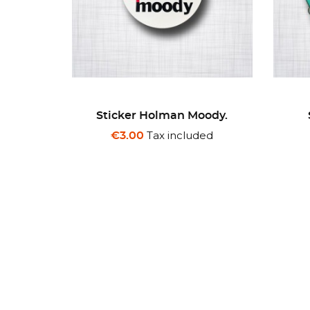
oody.
Sticker The Mystery
S
Machine Van.
ded
Tax included
€3.00