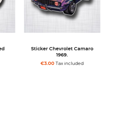
maro
Sticker Sun-Ray Gasoline
Sti
Motor Oil
Tax included
€3.00
€