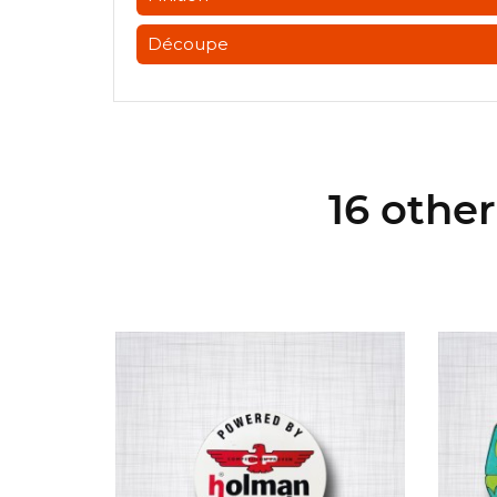
Découpe
16 othe