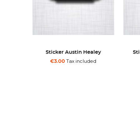
aley
Sticker CAUTION Do Not
St
Lower Windows At
ded
Speed...
Tax included
€3.00