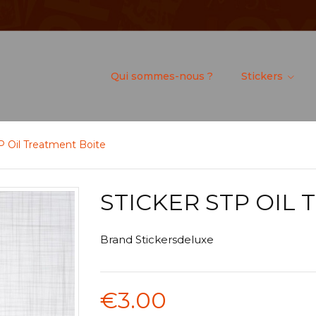
Qui sommes-nous ?
Stickers
P Oil Treatment Boite
STICKER STP OIL
Brand
Stickersdeluxe
€3.00