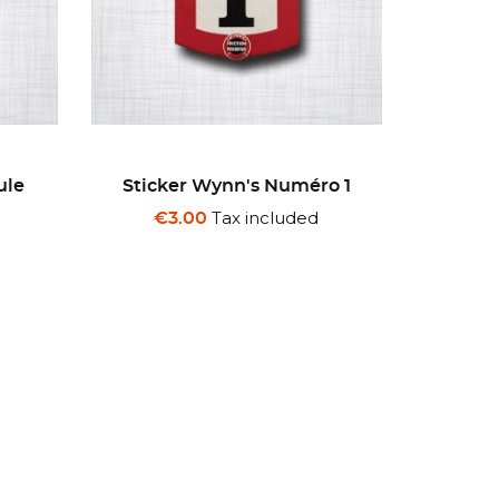
o 1
Sticker Hydroshift
S
Tax included
€3.00
€