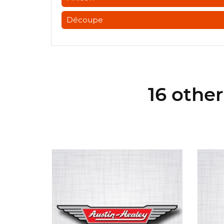
Découpe
16 othe