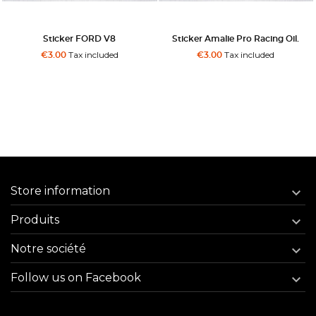
ORD V8
Sticker Amalie Pro Racing Oil.
Sticker Toutentr
ncluded
Tax included
Tax in
€3.00
€3.00
Store information

Produits

Notre société

Follow us on Facebook
