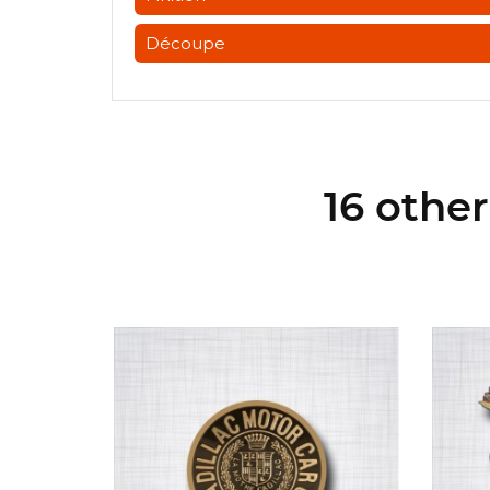
Découpe
16 othe