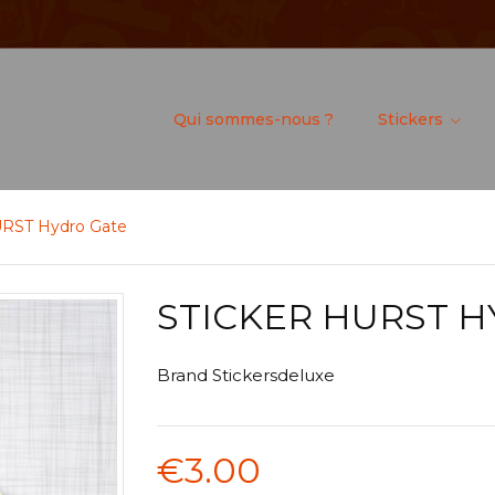
Qui sommes-nous ?
Stickers
URST Hydro Gate
STICKER HURST 
Brand
Stickersdeluxe
€3.00