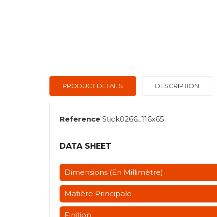
PRODUCT DETAILS
DESCRIPTION
Reference
Stick0266_116x65
DATA SHEET
Dimensions (en Millimètre)
Matière Principale
Finition