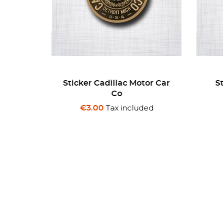
tor Car
Sticker The Surf Shack
Sti
Woody
ded
Tax included
€3.00