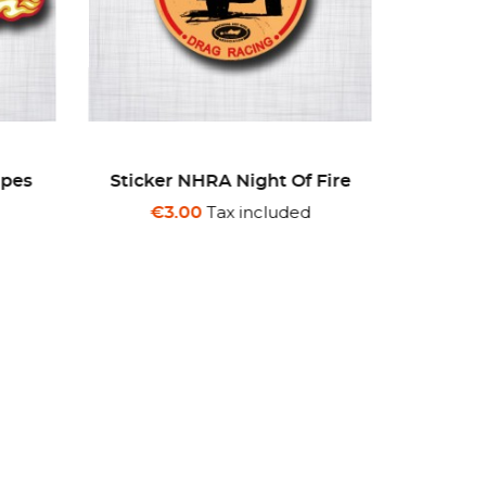
 Fire
Sticker Powered By
Chrysler
€
Tax included
€3.00