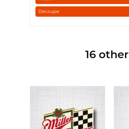
Découpe
16 othe