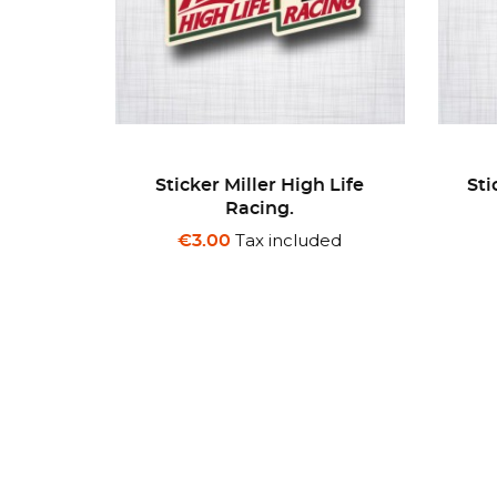
 Life
Sticker Trèfle Alfa Romeo
Sti
Sport.
ded
Tax included
€3.00