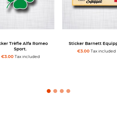
cker Barnett Equipped
Sticker Matchbox
Tax included
Tax included
€3.00
€3.00