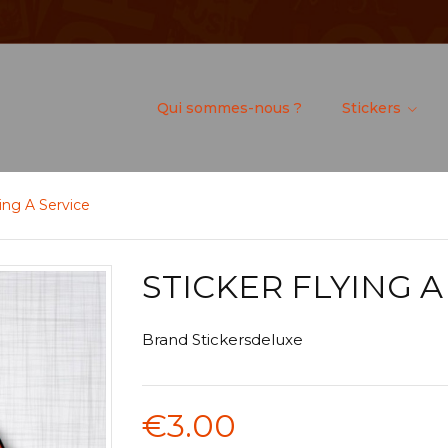
Qui sommes-nous ?
Stickers
ying A Service
STICKER FLYING A
Brand
Stickersdeluxe
€3.00