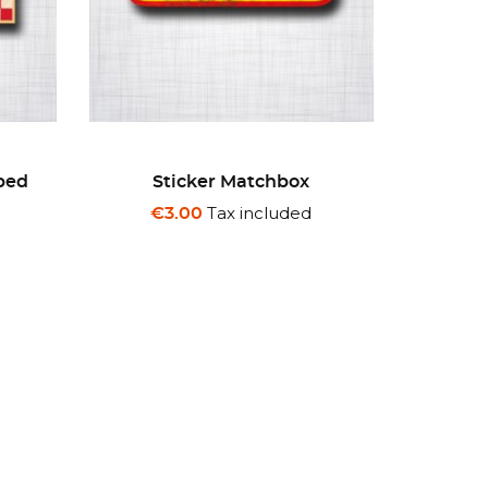
Sticker Ford Mustang.
Stic
Tax included
€3.00
€