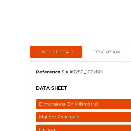
PRODUCT DETAILS
DESCRIPTION
Reference
Stick0280_100x80
DATA SHEET
Dimensions (en Millimètre)
Matière Principale
Finition