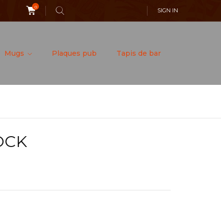
0
SIGN IN
Mugs
Plaques pub
Tapis de bar
OCK