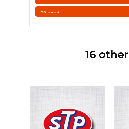
Découpe
16 othe