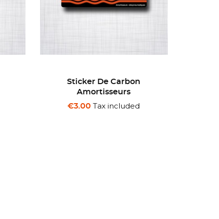
Sticker Hurst Line Loc
Stick
Tax included
€3.00
€