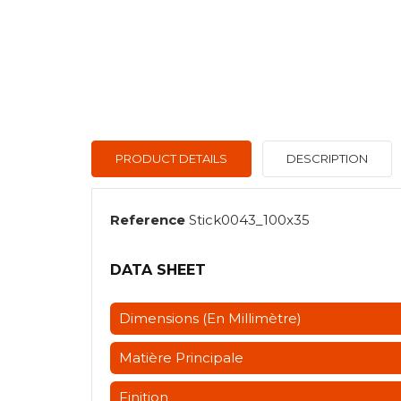
PRODUCT DETAILS
DESCRIPTION
Reference
Stick0043_100x35
DATA SHEET
Dimensions (en Millimètre)
Matière Principale
Finition