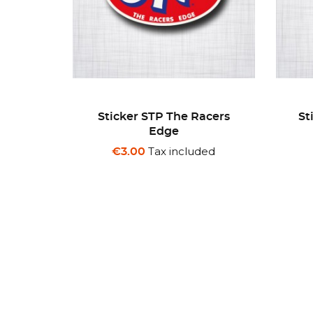
acers
Sticker Hurst Floor Shift
Pailleté
ded
Tax included
€4.00