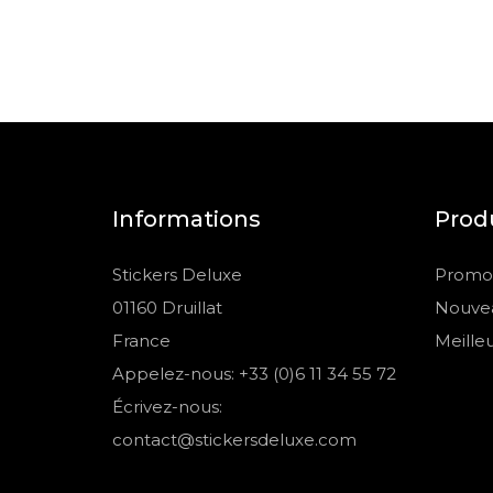
Informations
Prod
Stickers Deluxe
Promot
01160 Druillat
Nouvea
France
Meille
Appelez-nous: +33 (0)6 11 34 55 72
Écrivez-nous:
contact@stickersdeluxe.com