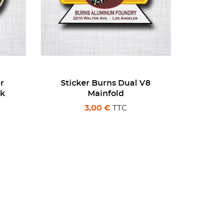
 V8
Sticker Tobias Speed
S
Equipment
TTC
3,00 €