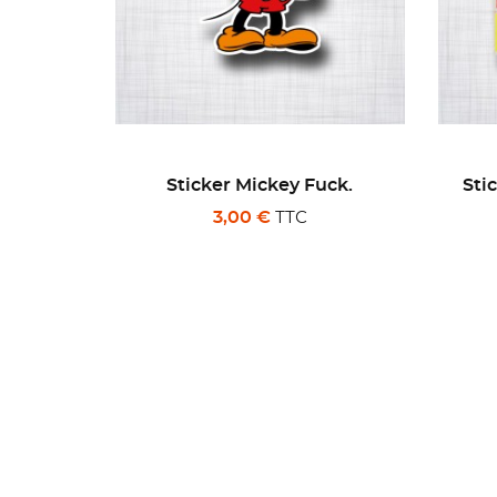
uck.
Sticker Valvoline Motor Oil
Sti
Snoopy.
TTC
3,00 €