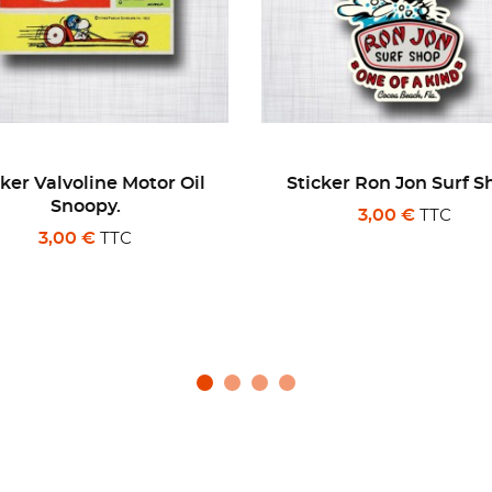
cker Ron Jon Surf Shop.
Sticker Avion Curtiss 
Warhawk.
TTC
3,00 €
TTC
3,50 €