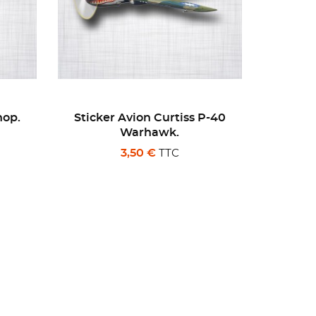
P-40
Sticker Nascar Nextel Cup
Sti
Series.
Woo
TTC
3,00 €