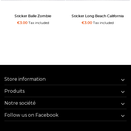
Sticker Long Beach California
Sticker Beware Don't Touch My
Tools
Tax included
€3.00
Tax included
€3.00
Store information

Produits

Notre société

Follow us on Facebook
