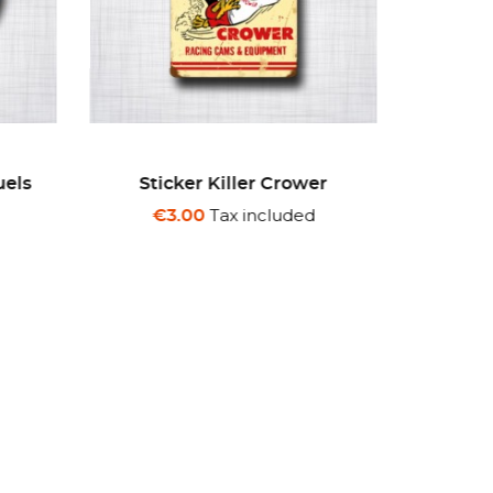
uels
Sticker Killer Crower
Stick
Tax included
€3.00
€