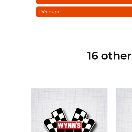
Découpe
16 othe