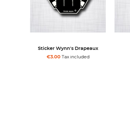
ne
Sticker Wynn's Drapeaux
ded
Tax included
€3.00