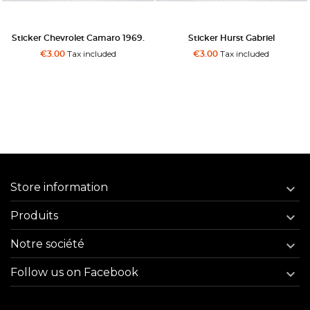
icker Chevrolet Camaro 1969.
Sticker Hurst Gabriel
Tax included
Tax included
€3.00
€3.00
Store information

Produits

Notre société

Follow us on Facebook
