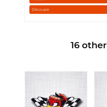
Découpe
16 othe