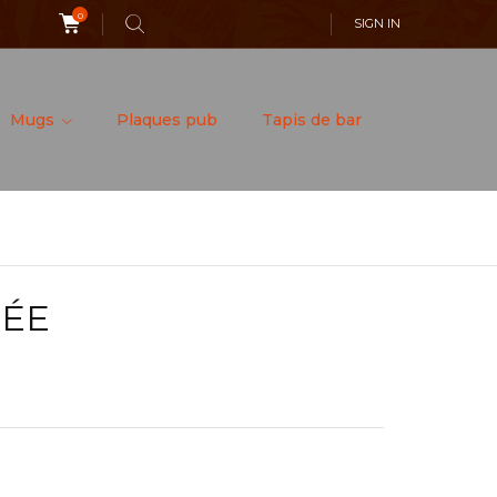
0
SIGN IN
Mugs
Plaques pub
Tapis de bar
LÉE