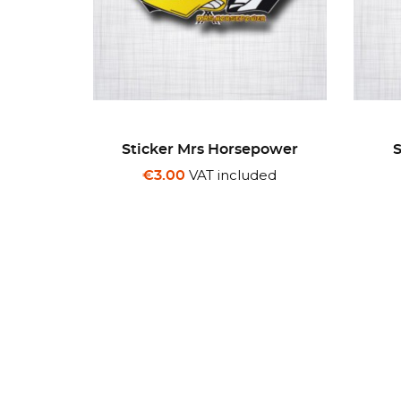
power
Sticker Summit Lake
Canada
ded
VAT included
€3.00