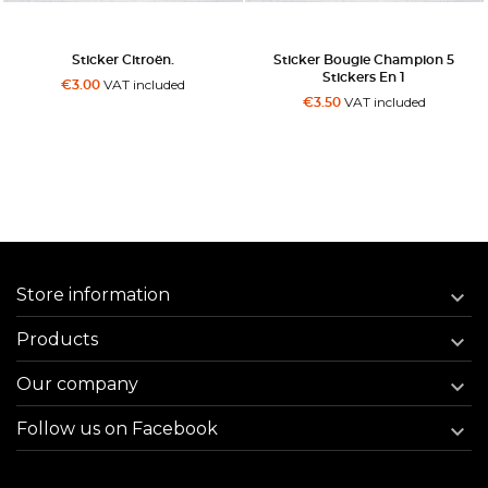
er Citroën.
Sticker Bougie Champion 5
Sticker D
Stickers En 1
AT included
V
€3.00
VAT included
€3.50
Store information

Products

Our company

Follow us on Facebook
