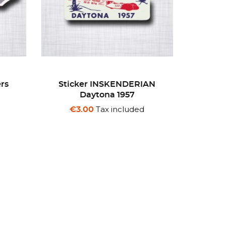
AN
Sticker Edelbrock
Stic
Equipped
€
Tax included
€3.00