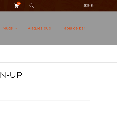
0
SIGN IN
Mugs
Plaques pub
Tapis de bar
IN-UP