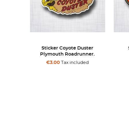
ster
Sticker Gotti Jantes
St
ner.
Vintage.
ded
Tax included
€3.00