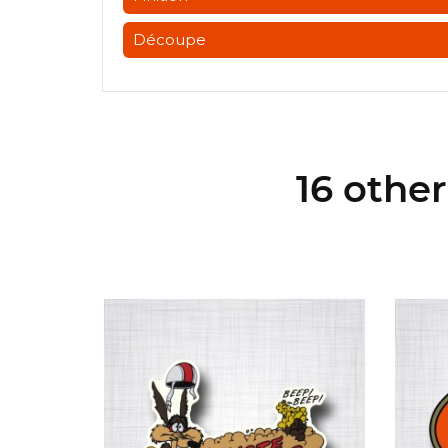
Découpe
16 othe